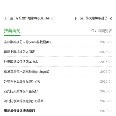
上一篇 : 阿拉爾外墻巖棉板廠(chǎng)家-廊坊昊辰保溫公司
下一篇 : 防火巖棉板批發(fā)
推薦新聞
返回列表
泰州巖棉板防火線(xiàn)條批發(fā)
2026-01
幕墻上巖棉板怎么固定
2026-01
外墻巖棉板保溫怎么防水
2026-01
巫溪幕墻憎水巖棉板廠(chǎng)家
2026-01
外墻保保溫巖棉板價(jià)格
2026-01
西安防火巖棉板平整度好
2026-01
河北防水巖棉板定價(jià)標準
2026-01
巖棉板保溫外墻遇窗口
2026-01